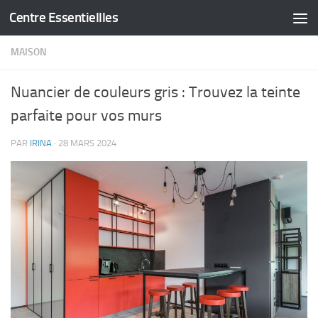
Centre Essentiellles
Skip to content
MAISON
Nuancier de couleurs gris : Trouvez la teinte
parfaite pour vos murs
PAR
IRINA
·
28 MARS 2024