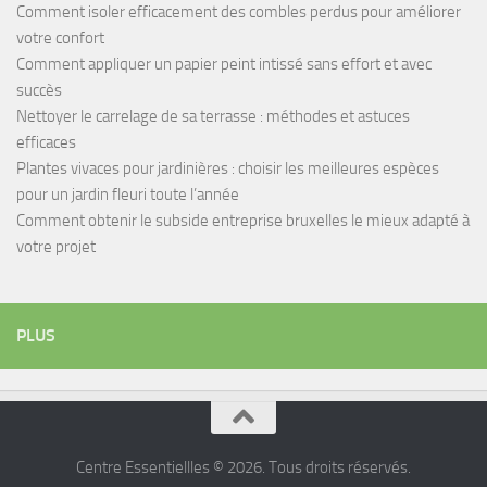
Comment isoler efficacement des combles perdus pour améliorer
votre confort
Comment appliquer un papier peint intissé sans effort et avec
succès
Nettoyer le carrelage de sa terrasse : méthodes et astuces
efficaces
Plantes vivaces pour jardinières : choisir les meilleures espèces
pour un jardin fleuri toute l’année
Comment obtenir le subside entreprise bruxelles le mieux adapté à
votre projet
PLUS
Centre Essentiellles © 2026. Tous droits réservés.