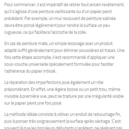
Pour commencer, il est impératif de retirer tout ancien revêtement,
qu’il s’agisse d’une peinture vieillissante ou d’un papier peint
précédent. Par exemple, un mur recouvert de peinture satinée
devra être poncé légèrement pour rendre la surface un peu
rugueuse, ce qui facilitera l’accroche de la colle.
En cas de peinture mate, un simple lessivage avec un produit
adapté suffit généralement pour éliminer poussières et traces. Une
fois cette étape accomplie, il est recommandé d’appliquer une
sous-couche universelle spécialement formulée pour faciliter
l’adhérence du papier intissé.
La réparation des imperfections joue également un rôle
prépondérant. En effet, une légère bosse ou un petit trou, même
invisible à première vue, peut se traduire par une irrégularité visible
sur le papier peint une fois posé.
La méthode idéale consiste à utiliser un enduit de rebouchage fin,
puis à poncer très soigneusement la surface après séchage. C’est
souvent là que les bricoleurs débutants s’arrêtent, ne réalisant pas