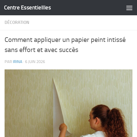
Centre Essentiellles
Skip to content
DÉCORATION
Comment appliquer un papier peint intissé
sans effort et avec succès
PAR
IRINA
·
6 JUIN 2026