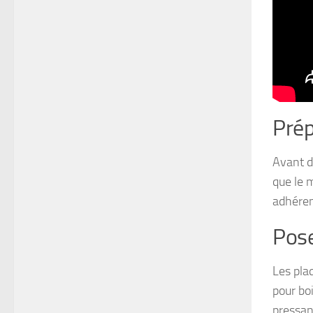
Prép
Avant d
que le 
adhéren
Pose
Les pla
pour boi
pressan