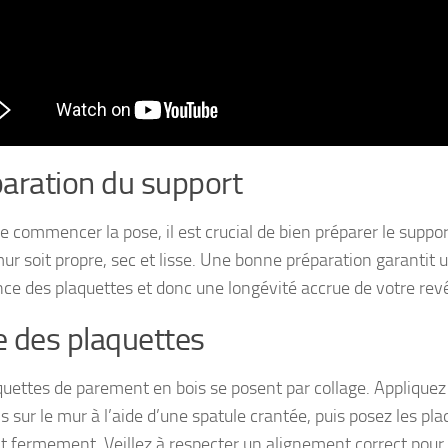
aration du support
e commencer la pose, il est crucial de bien préparer le suppo
mur soit propre, sec et lisse. Une bonne préparation garantit 
ce des plaquettes et donc une longévité accrue de votre re
 des plaquettes
quettes de parement en bois se posent par collage. Appliquez 
s sur le mur à l’aide d’une spatule crantée, puis posez les pla
t fermement. Veillez à respecter un alignement correct pour