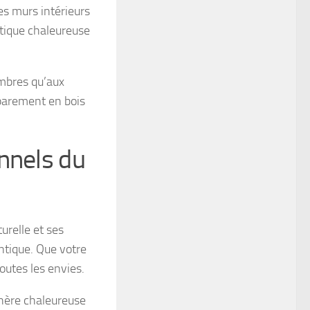
es murs intérieurs
étique chaleureuse
hambres qu’aux
 parement en bois
nnels du
urelle et ses
ntique. Que votre
outes les envies.
phère chaleureuse