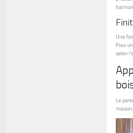
harmon
Fini
Une foi
Pour un
selon l’
App
boi
Le pare
maison,