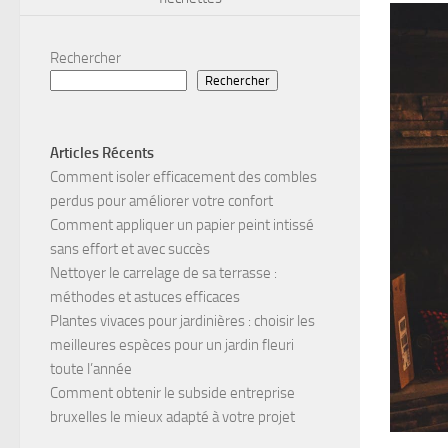
Rechercher
Rechercher
Articles Récents
Comment isoler efficacement des combles
perdus pour améliorer votre confort
Comment appliquer un papier peint intissé
sans effort et avec succès
Nettoyer le carrelage de sa terrasse :
méthodes et astuces efficaces
Plantes vivaces pour jardinières : choisir les
meilleures espèces pour un jardin fleuri
toute l’année
Comment obtenir le subside entreprise
bruxelles le mieux adapté à votre projet