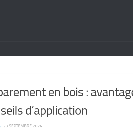
N
parement en bois : avantag
seils d’application
A
·
23 SEPTEMBRE 2024