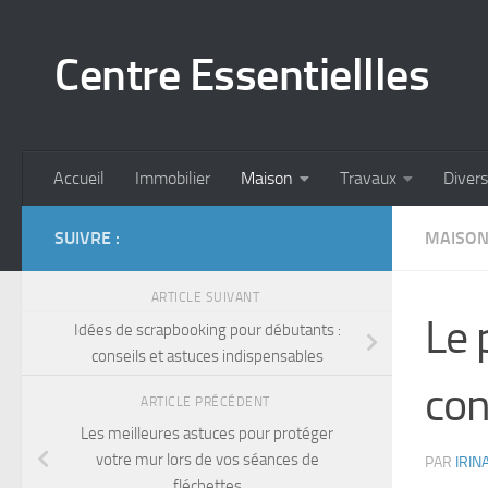
Skip to content
Centre Essentiellles
Accueil
Immobilier
Maison
Travaux
Divers
SUIVRE :
MAISO
ARTICLE SUIVANT
Le 
Idées de scrapbooking pour débutants :
conseils et astuces indispensables
con
ARTICLE PRÉCÉDENT
Les meilleures astuces pour protéger
votre mur lors de vos séances de
PAR
IRIN
fléchettes