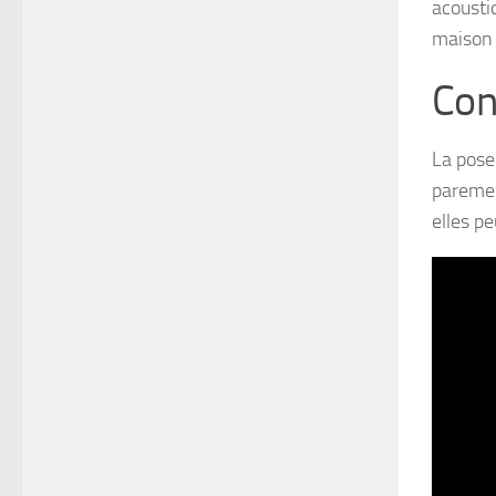
acousti
maison 
Con
La pose
parement
elles pe