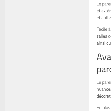
Le parem
et exté
et auth
Facile à
salles 
ainsi qu
Ava
par
Le pare
nuances
décorat
En plus