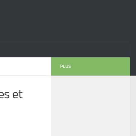
PLUS
es et