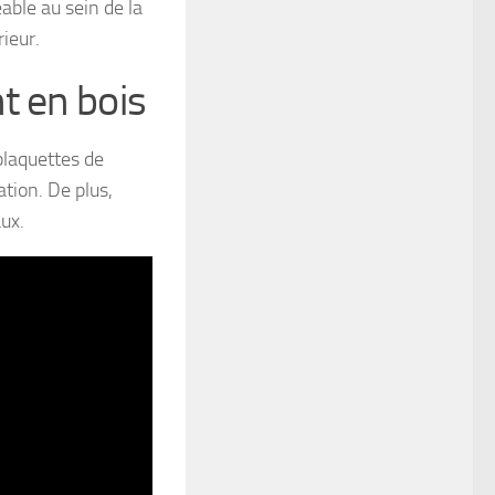
able au sein de la
ieur.
t en bois
plaquettes de
ation. De plus,
aux.