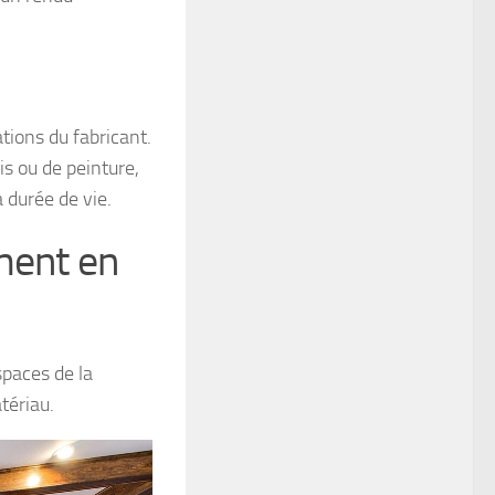
tions du fabricant.
is ou de peinture,
a durée de vie.
ment en
spaces de la
tériau.