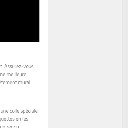
rt. Assurez-vous
une meilleure
vêtement mural.
une colle spéciale
quettes en les
 un rendu