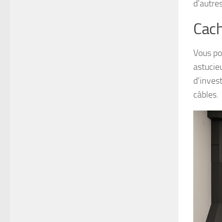
d’autres
Cach
Vous po
astucie
d’inves
câbles.