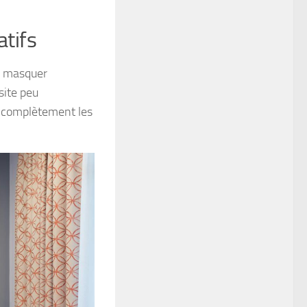
atifs
es masquer
site peu
r complètement les