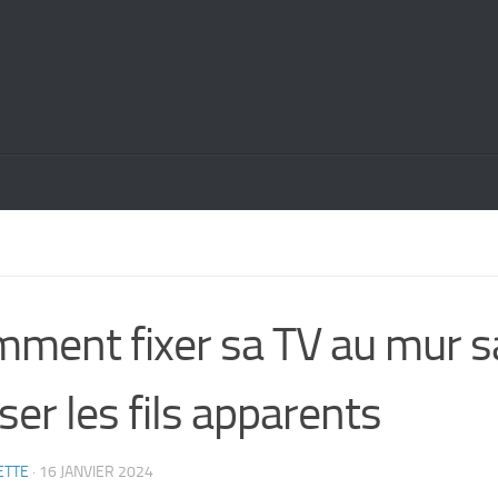
ment fixer sa TV au mur 
sser les fils apparents
ETTE
·
16 JANVIER 2024