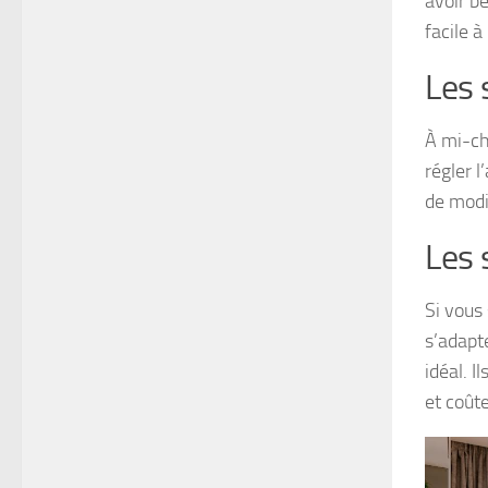
avoir be
facile à
Les 
À mi-ch
régler l
de modif
Les 
Si vous
s’adapte
idéal. I
et coût