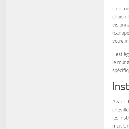
Une fois
choisir
visionn
(canapé,
votre in
Il est 
le mur 
spécifi
Inst
Avant de
chevill
les inst
mur. Une