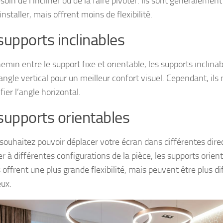
soin de l’incliner ou de la faire pivoter. Ils sont généralemen
 installer, mais offrent moins de flexibilité.
supports inclinables
emin entre le support fixe et orientable, les supports inclin
’angle vertical pour un meilleur confort visuel. Cependant, il
ier l’angle horizontal.
supports orientables
 souhaitez pouvoir déplacer votre écran dans différentes dire
r à différentes configurations de la pièce, les supports orien
ls offrent une plus grande flexibilité, mais peuvent être plus dif
eux.