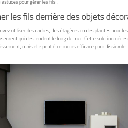
 astuces pour gérer les fils :
er les fils derrière des objets décor
uvez utiliser des cadres, des étagères ou des plantes pour l
usement qui descendent le long du mur. Cette solution néces
tissement, mais elle peut être moins efficace pour dissimule