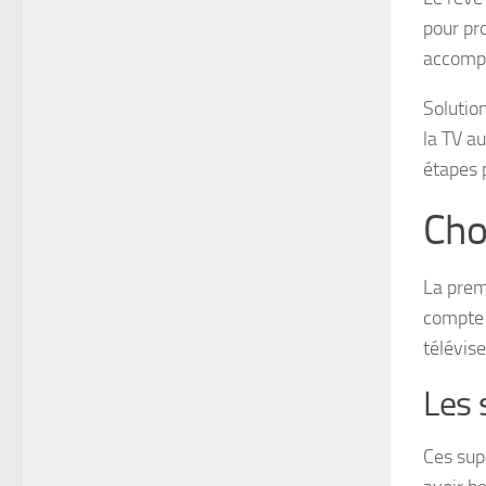
pour pro
accompa
Solution
la TV au
étapes 
Cho
La premi
compte d
télévis
Les 
Ces sup