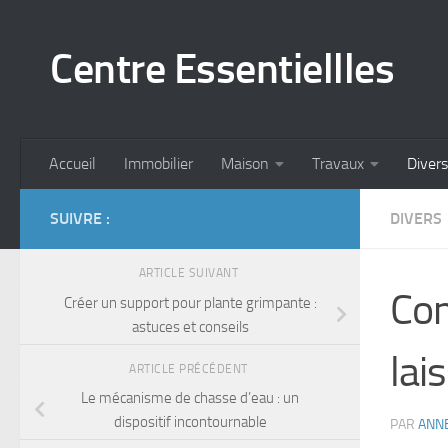
Skip to content
Centre Essentiellles
Accueil
Immobilier
Maison
Travaux
Divers
SUIVRE :
DIVERS
ARTICLE SUIVANT
Com
Créer un support pour plante grimpante :
astuces et conseils
lai
ARTICLE PRÉCÉDENT
Le mécanisme de chasse d’eau : un
dispositif incontournable
PAR
ANN