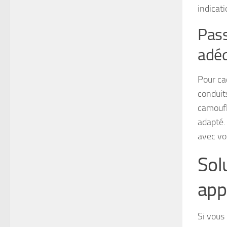
indicati
Pass
adé
Pour cac
conduit
camoufl
adapté.
avec vo
Solu
app
Si vous 