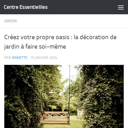
Centre Essentiellles
Skip to content
JARDIN
Créez votre propre oasis : la décoration de
jardin à faire soi-même
PAR
ANNETTE
·
15 JANVIER 2024