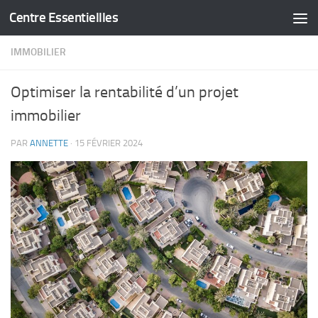
Centre Essentiellles
Skip to content
IMMOBILIER
Optimiser la rentabilité d’un projet
immobilier
PAR
ANNETTE
·
15 FÉVRIER 2024