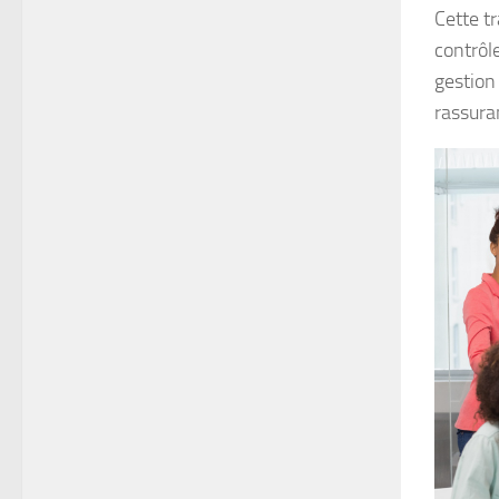
Cette tr
contrôl
gestion
rassura