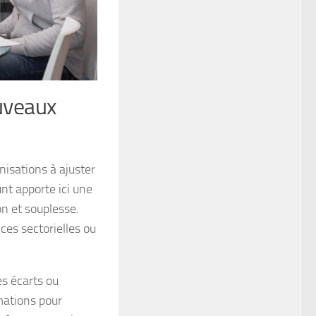
uveaux
isations à ajuster
nt apporte ici une
on et souplesse.
ces sectorielles ou
es écarts ou
mations pour