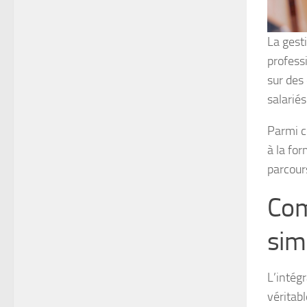
La gest
profess
sur des
salariés
Parmi ce
à la fo
parcours
Com
sim
L’intég
véritabl