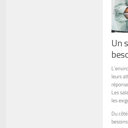
Un s
bes
L’envir
leurs a
réponse 
Les sala
les exi
Du côté
besoins