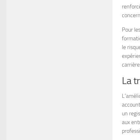
renforc
concern
Pour les
formati
le risq
expérie
carrière
La t
L’améli
account
un regi
aux entr
profess