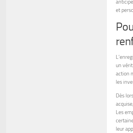
anticip
et pers
Pou
ren
L’enreg
un véri
action 
les inv
Dès lor
acquise
Les emp
certaine
leur ap