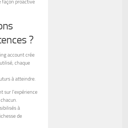
e façon proactive
ons
tences ?
ing account crée
tilisé, chaque
uturs à atteindre.
t sur l’expérience
 chacun.
ibilisés à
richesse de