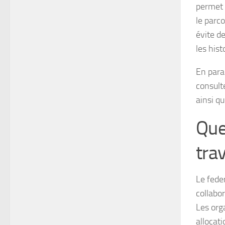
permet 
le parc
évite d
les his
En para
consulte
ainsi qu
Que
trav
Le feder
collabo
Les org
allocat