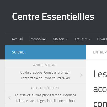
Skip to content
Centre Essentiellles
Accueil
Immobilier
Maison
Travaux
Divers
SUIVRE :
ENTREP
ARTICLE SUIVANT
Les
Guide pratique : Construire un abri
confortable pour vos tourterelles
acc
ARTICLE PRÉCÉDENT
Tout savoir sur les panneaux pour douche
co
italienne : avantages, installation et choix