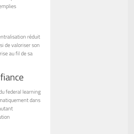
remplies
ntralisation réduit
si de valoriser son
se au fil de sa
fiance
du federal learning
tomatiquement dans
autant
ution