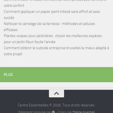
votre confort
Comment appliquer un papier peint intissé sans effort et avec
succès
Nettoyer le carrelage de sa terrasse : méthodes et astuces
efficaces
Plantes vivaces pour jardinières : choisir les meilleures espèces
pour un jardin fleuri toute l’année
Comment obtenir le subside entreprise bruxelles le mieux adapté à
votre projet
PLUS
Centre Essentiellles © 2026. Tous droits réservés.
Fièrement propulsé par
- Conçu par
Thème Hueman