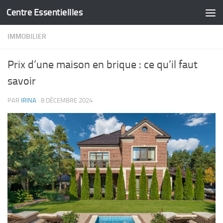
Centre Essentiellles
Skip to content
IMMOBILIER
Prix d’une maison en brique : ce qu’il faut
savoir
PAR
IRINA
·
8 DÉCEMBRE 2024