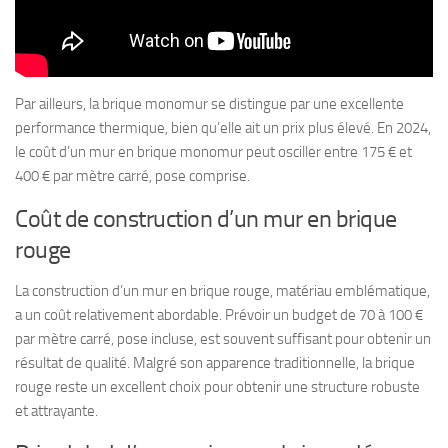
Par ailleurs, la brique monomur se distingue par une excellente
performance thermique, bien qu’elle ait un prix plus élevé. En 2024,
le coût d’un mur en brique monomur peut osciller entre 175 € et
400 € par mètre carré, pose comprise.
Coût de construction d’un mur en brique
rouge
La construction d’un mur en brique rouge, matériau emblématique,
a un coût relativement abordable. Prévoir un budget de 70 à 100 €
par mètre carré, pose incluse, est souvent suffisant pour obtenir un
résultat de qualité. Malgré son apparence traditionnelle, la brique
rouge reste un excellent choix pour obtenir une structure robuste
et attrayante.