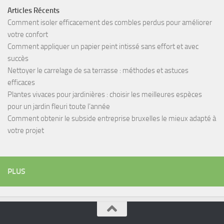
Articles Récents
Comment isoler efficacement des combles perdus pour améliorer
votre confort
Comment appliquer un papier peint intissé sans effort et avec
succès
Nettoyer le carrelage de sa terrasse : méthodes et astuces
efficaces
Plantes vivaces pour jardinières : choisir les meilleures espèces
pour un jardin fleuri toute l’année
Comment obtenir le subside entreprise bruxelles le mieux adapté à
votre projet
PLUS