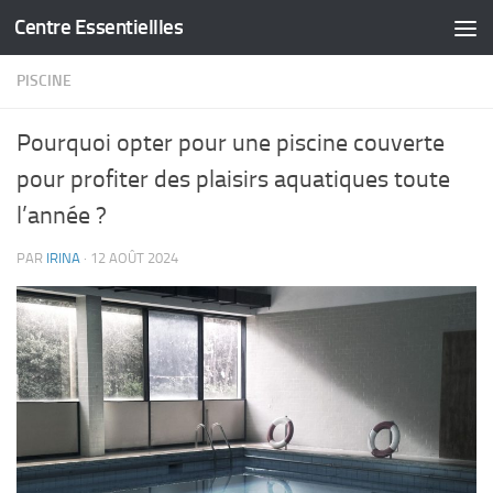
Centre Essentiellles
Skip to content
PISCINE
Pourquoi opter pour une piscine couverte
pour profiter des plaisirs aquatiques toute
l’année ?
PAR
IRINA
·
12 AOÛT 2024