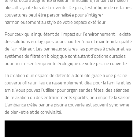
telle structure augmente la valeur immobilière, rendant la maison
plus attrayante lors de la revente. De plus, l’esthétique de certaines
couvertures peut être personnalisée pour s’intégrer
harmonieusement au style de votre espace extérieur.
Pour ceux qui s’inquiètent de l’impact sur l’environnement, il existe
des solutions écologiques pour chauffer l’eau et maintenir la qualité
de l’air intérieur. Les panneaux solaires, les pompes à chaleur et les
systèmes de filtration biologique sont autant d’options durables
pour minimiser l’empreinte écologique de votre piscine couverte.
La création d’un espace de détente à domicile grâce à une piscine
couverte offre un lieu de rassemblement idéal pour la famille et les
amis. Vous pouvez l’utiliser pour organiser des fêtes, des séances
de relaxation ou des entraînements sportifs, peu importe la saison.
L’ambiance créée par une piscine couverte est souvent synonyme
de bien-être et de convivialité.