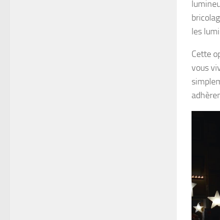
lumineu
bricolag
les lumi
Cette o
vous vi
simplem
adhèren