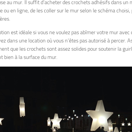
se au mur. Il suffit d’acheter des crochets adhésifs dans un
e ou en ligne, de les coller sur le mur selon le schéma choisi,
ères.
ption est idéale si vous ne voulez pas abîmer votre mur avec d
vez dans une location où vous n’êtes pas autorisé à percer. 
ent que les crochets sont assez solides pour soutenir la guirl
t bien à la surface du mur.