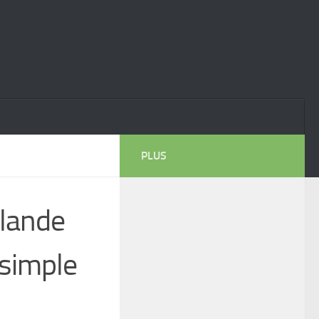
PLUS
rlande
simple