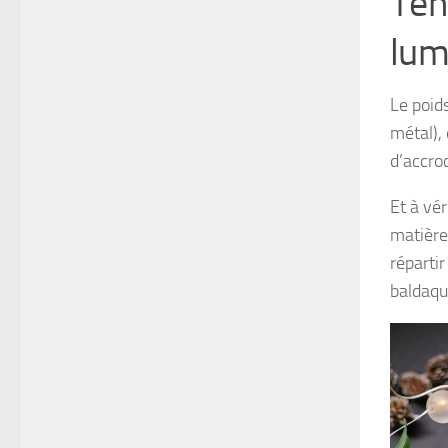
Ten
lum
Le poids
métal),
d’accro
Et à vé
matière
réparti
baldaqui