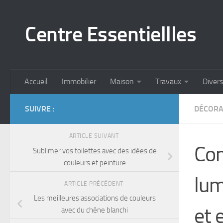
Skip to content
Centre Essentiellles
Accueil
Immobilier
Maison
Travaux
Divers
SUIVRE :
DÉCORA
ARTICLE SUIVANT
Com
Sublimer vos toilettes avec des idées de
couleurs et peinture
lum
ARTICLE PRÉCÉDENT
Les meilleures associations de couleurs
et 
avec du chêne blanchi