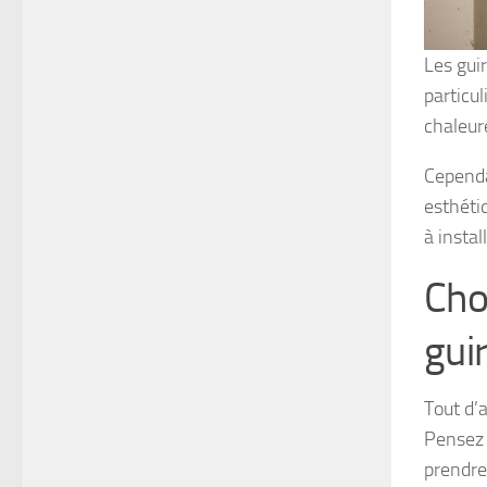
Les gui
particu
chaleur
Cependa
esthéti
à instal
Cho
gui
Tout d’a
Pensez 
prendre 