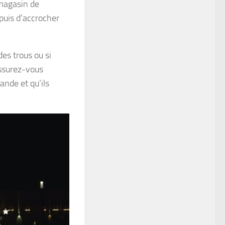
 magasin de
 puis d’accrocher
es trous ou si
Assurez-vous
ande et qu’ils