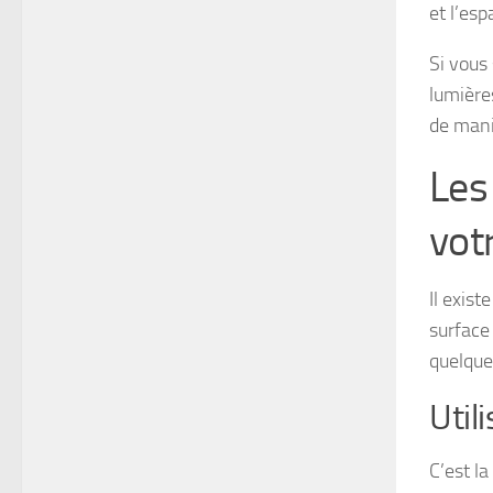
et l’esp
Si vous 
lumière
de mani
Les
vot
Il exis
surface 
quelque
Util
C’est l