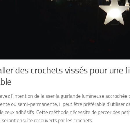
aller des crochets vissés pour une f
ble
 avez l’intention de laisser la guirlande lumineuse accrochée
nte ou semi-permanente, il peut être préférable d’utiliser d
 de ceux adhésifs. Cette méthode nécessite de percer des peti
i seront ensuite recouverts par les crochets.