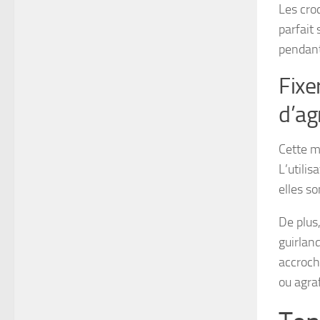
Les cro
parfait 
pendan
Fixe
d’ag
Cette m
L’utili
elles s
De plus,
guirlan
accroché
ou agra