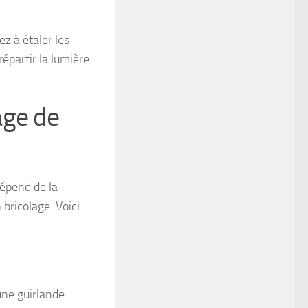
z à étaler les
épartir la lumière
age de
dépend de la
 bricolage. Voici
une guirlande