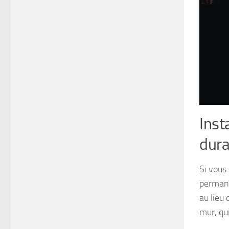
Inst
dura
Si vous
permane
au lieu
mur, qu