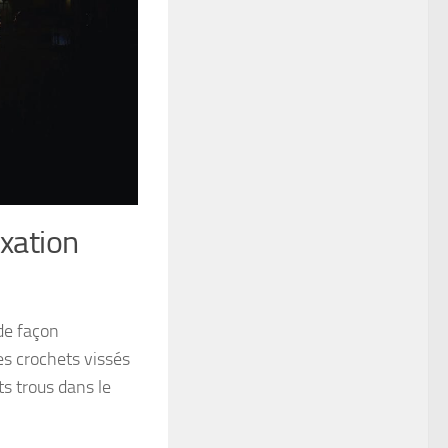
ixation
 de façon
es crochets vissés
ts trous dans le