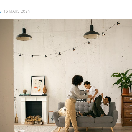
A
·
16 MARS 2024